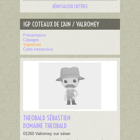
RÉINITIALISER CRITÈRES
IGP COTEAUX DE L’AIN / VALROMEY
Présentation
Cépages
Vignerons
Carte interactive
THEOBALD SÉBASTIEN
DOMAINE THEOBALD
01260 Valromey sur séran