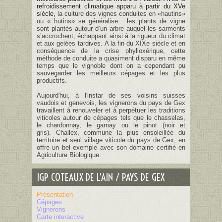
refroidissement climatique apparu à partir du XVe
siècle,
la culture des vignes conduites en «hautins»
ou « hutins» se généralise : les plants de vigne
sont plantés autour d’un arbre auquel les sarments
s’accrochent, échappant ainsi à la rigueur du climat
et aux gelées tardives. A la fin du XIXe siècle et en
conséquence de la crise phylloxérique, cette
méthode de conduite a quasiment disparu en même
temps que le vignoble dont on a cependant pu
sauvegarder les meilleurs cépages et les plus
productifs.
Aujourd'hui, à l'instar de ses voisins suisses
vaudois et genevois, les vignerons du pays de Gex
travaillent à renouveler et à perpétuer les traditions
viticoles autour de cépages tels que le chasselas,
le chardonnay, le gamay ou le pinot (noir et
gris). Challex, commune la plus ensoleillée du
territoire et seul village viticole du pays de Gex, en
offre un bel exemple avec son domaine certifié en
Agriculture Biologique.
IGP COTEAUX DE L'AIN / PAYS DE GEX
Présentation
Cépages
Vignerons
Carte interactive