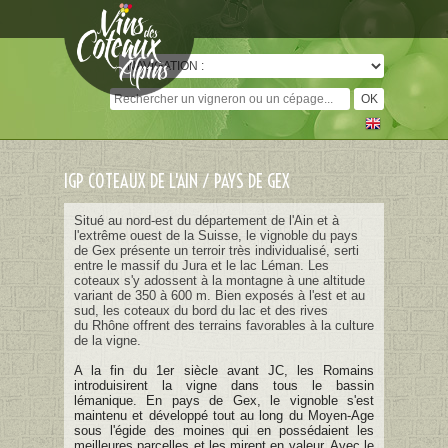
Cookies management panel
IGP COTEAUX DE L'AIN / PAYS DE GEX
Situé au nord-est du département de l'Ain et à
l'extrême ouest de la Suisse, le vignoble du pays
de Gex présente un terroir très individualisé, serti
entre le massif du Jura et le lac Léman. Les
coteaux s'y adossent à la montagne à une altitude
variant de 350 à 600 m. Bien exposés à l'est et au
sud, les coteaux du bord du lac et des rives
du Rhône offrent des terrains favorables à la culture
de la vigne.
A la fin du 1er siècle avant JC, les Romains
introduisirent la vigne dans tous le bassin
lémanique. En pays de Gex, le vignoble s'est
maintenu et développé tout au long du Moyen-Age
sous l'égide des moines qui en possédaient les
meilleures parcelles et les mirent en valeur. Avec le