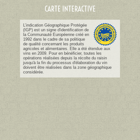
CARTE INTERACTIVE
L’indication Géographique Protégée
(IGP) est un signe d'identification de
la Communauté Européenne créé en
1992 dans le cadre de sa politique
de qualité concernant les produits
agricoles et alimentaires. Elle a été étendue aux
vins en 2009. Pour en bénéficier, toutes les
opérations réalisées depuis la récolte du raisin
jusqu'à la fin du processus d'élaboration du vin
doivent être réalisées dans la zone géographique
considérée.