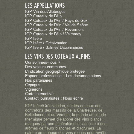
LES APPELLATIONS
IGP Vin des Allobroges
IGP Coteaux de l’Ain
IGP Coteaux de l'Ain / Pays de Gex
IGP Coteaux de l'Ain / Val de Saône
IGP Coteaux de l'Ain / Revermont
IGP Coteaux de l’Ain / Valromey
IGP Isère
IGP Isère / Grésivaudan
IGP Isère / Balmes Dauphinoises
LES VINS DES COTEAUX ALPINS
Qui sommes-nous ?
Des valeurs communes
L'indication géographique protégée
Espace professionnel : Les documentations
Nos partenaires
Cépages
Vignerons
Carte interactive
Contact journalistes : Nous écrire
IGP Isère/Grésivaudan, sur les coteaux des
contreforts des massifs de la Chartreuse, de
Belledonne, et du Vercors, la grande amplitude
thermique permet d’élaborer des vins blancs
marqués par une minéralité qui s'associe à des
arômes de fleurs blanches et d'agrumes. La
palette aromatique des vins rouges peut revêtir