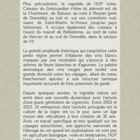
Plus précisément, le vignoble de l'IGP Isère-
Coteaux du Grésivaudan s'étire du piémont est de
la Chartreuse, de Barraux au nord à Meylan (près
de Grenoble) au sud et, sur ses contreforts sud-
ouest, de Saint-Martin- le-Vinoux jusqu'au pays
Voironnais. Il occupe également des coteaux à
l'ouest du massif de Belledonne, au nord de celui
du Vercors et au sud de Grenoble, dans le secteur
de Vif.
La grande amplitude thermique qui caractérise cette
petite région permet d’élaborer des vins blancs
marqués par une minéralité qui s'associe à des
arômes de fleurs blanches et d'agrumes. La palette
aromatique des vins rouges peut revêtir une
grande diversité selon les cépages, allant de notes
franchement épicées à une structure tannique
importante assurant de forts potentiels de garde.
Depuis quelques années, le vignoble isérois est
entré dans une nouvelle dynamique avec l'arrivée
d'une jeune génération de vignerons. Entre 2003 et
2013, 25 entreprises dont l'activité principale est la
culture de la vigne ont vu le jour, avec un âge
moyen des viticulteurs à leur création de 36 ans.
Avec un travail spécifique et très qualitatif sur les
cépages autochtones, une approche raisonnée de
l'élevage du vin quand les exploitations ne sont pas
en agriculture biologique, voire en biodynamie, l'IGP
Isère est portée par les nouvelles tendances