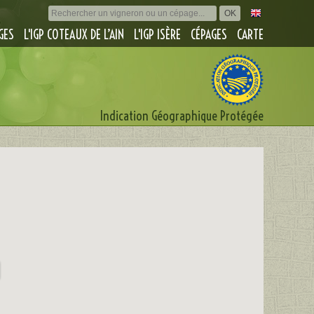
GES
L'IGP COTEAUX DE L’AIN
L'IGP ISÈRE
CÉPAGES
CARTE
Indication Géographique Protégée